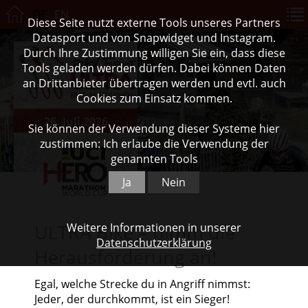
DE
EN
Diese Seite nutzt externe Tools unseres Partners
Datasport und von Snapwidget und Instagram.
Durch Ihre Zustimmung willigen Sie ein, dass diese
Tools geladen werden dürfen. Dabei können Daten
an Drittanbieter übertragen werden und evtl. auch
Cookies zum Einsatz kommen.
26. Juli 2026
Sie können der Verwendung dieser Systeme hier
zustimmen: Ich erlaube die Verwendung der
genannten Tools
Ja
Nein
ULTRA Bike – nimm die
Weitere Informationen in unserer
Datenschutzerklärung
Herausforderung an!
Egal, welche Strecke du in Angriff nimmst:
Jeder, der durchkommt, ist ein Sieger!