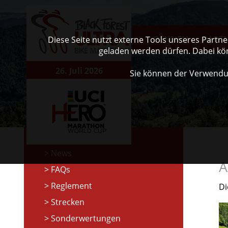
RENNEN
PART
Diese Seite nutzt externe Tools unseres Partn
geladen werden dürfen. Dabei kö
26. Juli 2026
Sie können der Verwendu
News
A
FAQs
Reglement
Di
Strecken
Sonderwertungen