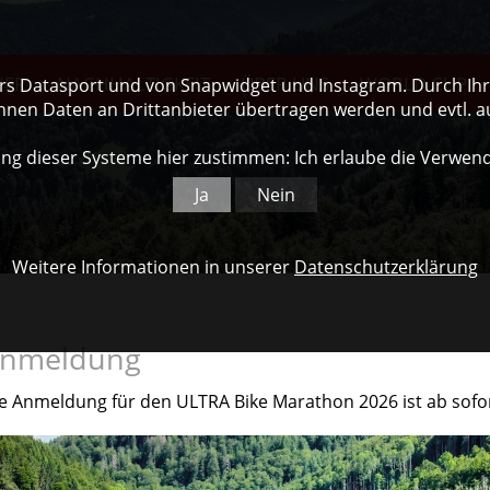
NER
NACHHALTIGKEIT
ÜBER UNS
WORLD CUP
ers Datasport und von Snapwidget und Instagram. Durch Ihre
nnen Daten an Drittanbieter übertragen werden und evtl. 
ng dieser Systeme hier zustimmen: Ich erlaube die Verwen
Ja
Nein
Weitere Informationen in unserer
Datenschutzerklärung
nmeldung
e Anmeldung für den ULTRA Bike Marathon 2026 ist ab sofo