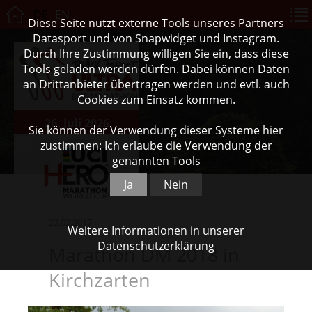
DE
EN
Diese Seite nutzt externe Tools unseres Partners
Datasport und von Snapwidget und Instagram.
Durch Ihre Zustimmung willigen Sie ein, dass diese
Tools geladen werden dürfen. Dabei können Daten
an Drittanbieter übertragen werden und evtl. auch
Cookies zum Einsatz kommen.
26. Juli 2026
Sie können der Verwendung dieser Systeme hier
zustimmen: Ich erlaube die Verwendung der
genannten Tools
Ja
Nein
22.02.2017
Weitere Informationen in unserer
Datenschutzerklärung
Marathon DM 2018 in
Kirchzarten