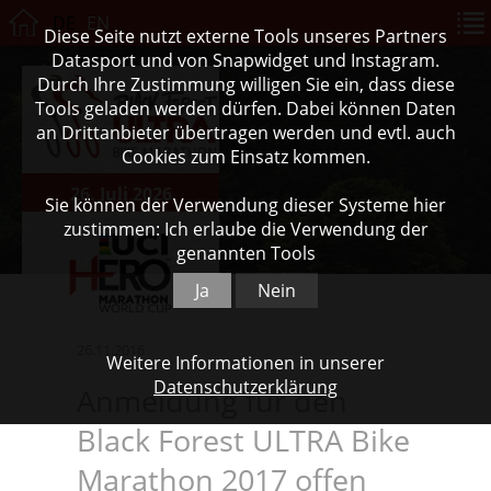
DE
EN
Diese Seite nutzt externe Tools unseres Partners
Datasport und von Snapwidget und Instagram.
Durch Ihre Zustimmung willigen Sie ein, dass diese
Tools geladen werden dürfen. Dabei können Daten
an Drittanbieter übertragen werden und evtl. auch
Cookies zum Einsatz kommen.
26. Juli 2026
Sie können der Verwendung dieser Systeme hier
zustimmen: Ich erlaube die Verwendung der
genannten Tools
Ja
Nein
26.11.2016
Weitere Informationen in unserer
Datenschutzerklärung
Anmeldung für den
Black Forest ULTRA Bike
Marathon 2017 offen