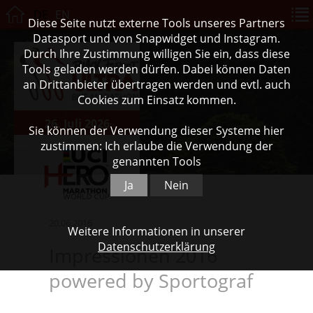
DE
EN
Diese Seite nutzt externe Tools unseres Partners
Datasport und von Snapwidget und Instagram.
Durch Ihre Zustimmung willigen Sie ein, dass diese
Tools geladen werden dürfen. Dabei können Daten
an Drittanbieter übertragen werden und evtl. auch
Cookies zum Einsatz kommen.
26. Juli 2026
Sie können der Verwendung dieser Systeme hier
zustimmen: Ich erlaube die Verwendung der
genannten Tools
Ja
Nein
20.06.2016
Weitere Informationen in unserer
Datenschutzerklärung
Impressionen 2016
powered by Sportograf