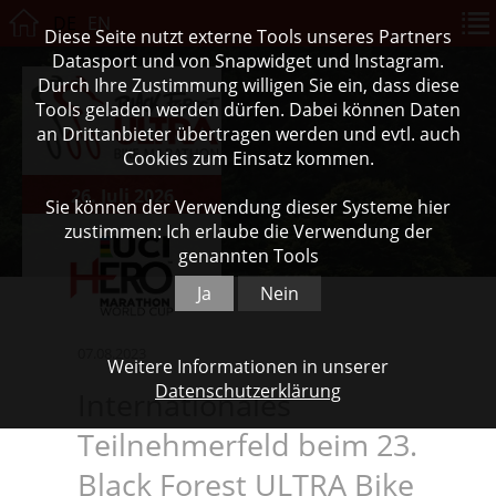
DE
EN
Diese Seite nutzt externe Tools unseres Partners
Datasport und von Snapwidget und Instagram.
Durch Ihre Zustimmung willigen Sie ein, dass diese
Tools geladen werden dürfen. Dabei können Daten
an Drittanbieter übertragen werden und evtl. auch
Cookies zum Einsatz kommen.
26. Juli 2026
Sie können der Verwendung dieser Systeme hier
zustimmen: Ich erlaube die Verwendung der
genannten Tools
Ja
Nein
07.08.2023
Weitere Informationen in unserer
Datenschutzerklärung
Internationales
Teilnehmerfeld beim 23.
Black Forest ULTRA Bike