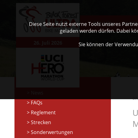
RENNEN
PART
Diese Seite nutzt externe Tools unseres Partn
geladen werden dürfen. Dabei kö
26. Juli 2026
Sie können der Verwendu
News
07
FAQs
U
Reglement
M
Strecken
Sonderwertungen