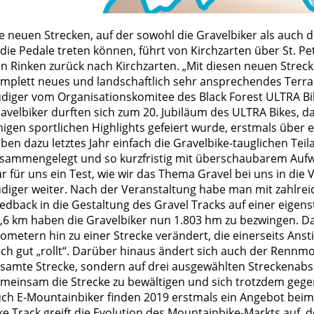
e neuen Strecken, auf der sowohl die Gravelbiker als auch 
 die Pedale treten können, führt von Kirchzarten über St. Pe
n Rinken zurück nach Kirchzarten. „Mit diesen neuen Streck
mplett neues und landschaftlich sehr ansprechendes Terra
diger vom Organisationskomitee des Black Forest ULTRA B
avelbiker durften sich zum 20. Jubiläum des ULTRA Bikes, d
nigen sportlichen Highlights gefeiert wurde, erstmals über 
ben dazu letztes Jahr einfach die Gravelbike-tauglichen Tei
sammengelegt und so kurzfristig mit überschaubarem Aufw
r für uns ein Test, wie wir das Thema Gravel bei uns in die 
diger weiter. Nach der Veranstaltung habe man mit zahlre
edback in die Gestaltung des Gravel Tracks auf einer eigen
,6 km haben die Gravelbiker nun 1.803 hm zu bezwingen. D
lometern hin zu einer Strecke verändert, die einerseits Ans
ch gut „rollt“. Darüber hinaus ändert sich auch der Rennmo
samte Strecke, sondern auf drei ausgewählten Streckenabsc
meinsam die Strecke zu bewältigen und sich trotzdem geg
ch E-Mountainbiker finden 2019 erstmals ein Angebot beim 
ke Track greift die Evolution des Mountainbike-Markts auf,