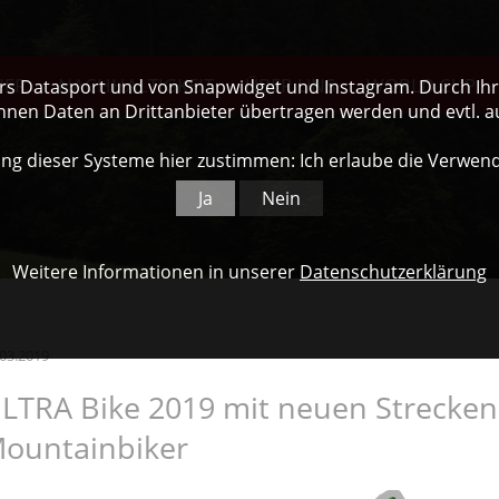
NER
NACHHALTIGKEIT
ÜBER UNS
WORLD CUP
ers Datasport und von Snapwidget und Instagram. Durch Ihre
nnen Daten an Drittanbieter übertragen werden und evtl. 
ng dieser Systeme hier zustimmen: Ich erlaube die Verwen
Ja
Nein
Weitere Informationen in unserer
Datenschutzerklärung
.03.2019
LTRA Bike 2019 mit neuen Strecken 
ountainbiker