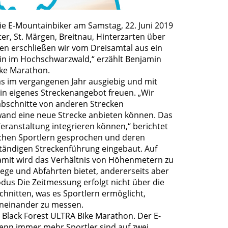
die E-Mountainbiker am Samstag, 22. Juni 2019
ter, St. Märgen, Breitnau, Hinterzarten über
en erschließen wir vom Dreisamtal aus ein
in im Hochschwarzwald,“ erzählt Benjamin
ike Marathon.
as im vergangenen Jahr ausgiebig und mit
ein eigenes Streckenangebot freuen. „Wir
labschnitte von anderen Strecken
and eine neue Strecke anbieten können. Das
Veranstaltung integrieren können,“ berichtet
ichen Sportlern gesprochen und deren
ständigen Streckenführung eingebaut. Auf
amit wird das Verhältnis von Höhenmetern zu
tiege und Abfahrten bietet, andererseits aber
dus Die Zeitmessung erfolgt nicht über die
hnitten, was es Sportlern ermöglicht,
eneinander zu messen.
Black Forest ULTRA Bike Marathon. Der E-
 denn immer mehr Sportler sind auf zwei