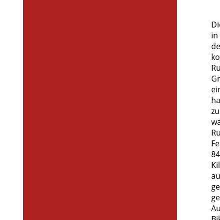
Di
in
de
ko
Ru
Gr
ei
ha
zu
wa
Ru
Fe
84
Ki
au
ge
ge
Au
Bi