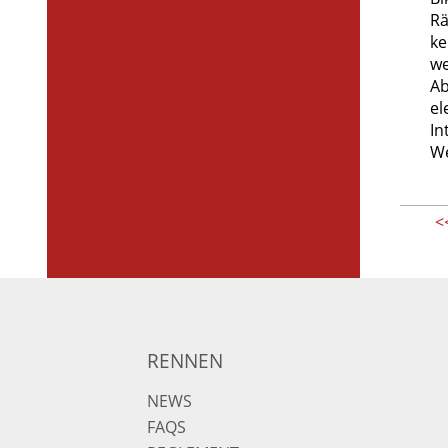
Rä
ke
we
Ab
el
In
We
<
RENNEN
NEWS
FAQS