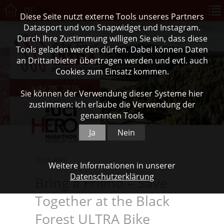
DE
EN
Diese Seite nutzt externe Tools unseres Partners
Datasport und von Snapwidget und Instagram.
Durch Ihre Zustimmung willigen Sie ein, dass diese
Tools geladen werden dürfen. Dabei können Daten
an Drittanbieter übertragen werden und evtl. auch
Cookies zum Einsatz kommen.
July 26, 2026
Sie können der Verwendung dieser Systeme hier
zustimmen: Ich erlaube die Verwendung der
genannten Tools
Ja
Nein
10.03.2025
Weitere Informationen in unserer
Datenschutzerklärung
Bring a Friend – Save
Together at the Black
Forest ULTRA Bike